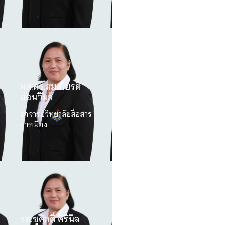
ผศ.ดร.สมเกียรติ
อ่อนวิมล
อาจารย์วิทยาลัยสื่อสาร
การเมือง
รศ.ชูศักดิ์ ศิรินิล