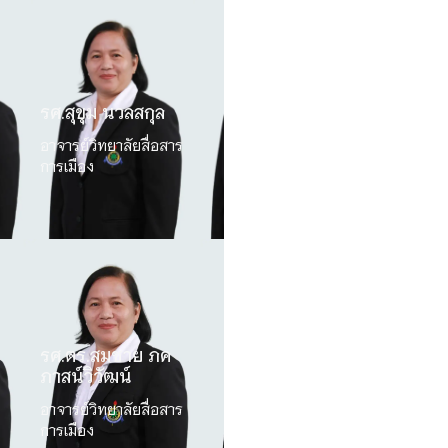
รศ.สุขุม นวลสกุล
อาจารย์วิทยาลัยสื่อสาร
การเมือง
รศ.ตร.สมชาย ภค
ภาสน์วิวัฒน์
อาจารย์วิทยาลัยสื่อสาร
การเมือง